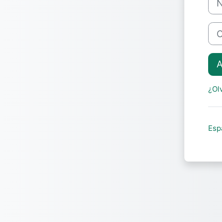
Con
A
¿Ol
Espa