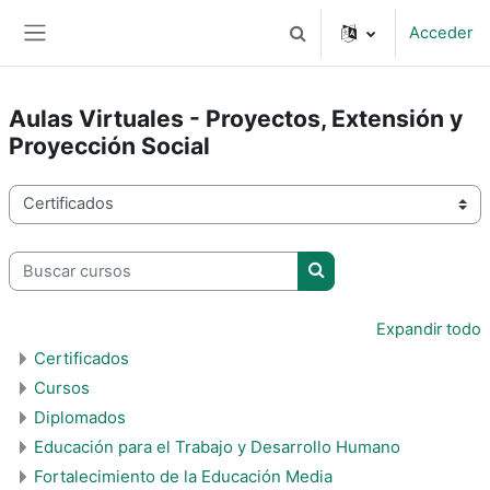
Salta al contenido principal
Acceder
Selector de búsqueda de 
Panel lateral
Aulas Virtuales - Proyectos, Extensión y
Proyección Social
Categorías
Buscar cursos
Buscar cursos
Expandir todo
Certificados
Cursos
Diplomados
Educación para el Trabajo y Desarrollo Humano
Fortalecimiento de la Educación Media