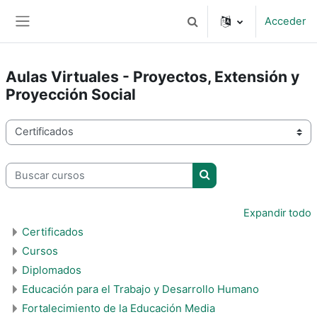
Salta al contenido principal
Acceder
Selector de búsqueda de 
Panel lateral
Aulas Virtuales - Proyectos, Extensión y
Proyección Social
Categorías
Buscar cursos
Buscar cursos
Expandir todo
Certificados
Cursos
Diplomados
Educación para el Trabajo y Desarrollo Humano
Fortalecimiento de la Educación Media