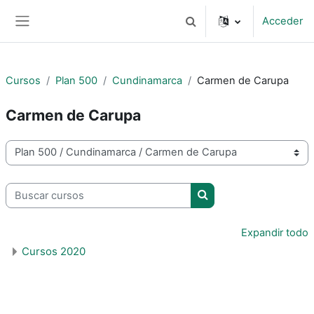
Salta al contenido principal
Acceder
Selector de búsqueda de 
Panel lateral
Cursos
Plan 500
Cundinamarca
Carmen de Carupa
Carmen de Carupa
Categorías
Buscar cursos
Buscar cursos
Expandir todo
Cursos 2020