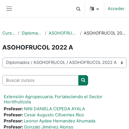
Salta al contenido principal
Acceder
Selector de búsqueda de 
Panel lateral
Cursos
Diplomados
ASOHOFRUCOL
ASOHOFRUCOL 2022 A
ASOHOFRUCOL 2022 A
Categorías
Buscar cursos
Buscar cursos
Extensión Agropecuaria: Fortaleciendo el Sector
Hortifrutícola
Profesor:
NINI DANIELA CEPEDA AYALA
Profesor:
Cesar Augusto Cifuentes Rico
Profesor:
Leonor Aydee Hernandez Ahumada
Profesor:
Gonzalo Jiménez Alonso