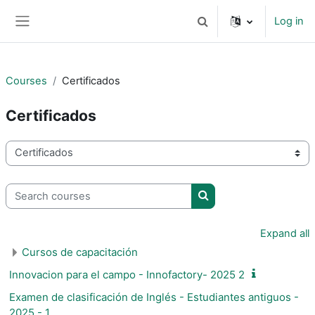
Skip to main content
Log in
Toggle search input
Side panel
Courses
Certificados
Certificados
Course categories
Search courses
Search courses
Expand all
Cursos de capacitación
Innovacion para el campo - Innofactory- 2025 2
Examen de clasificación de Inglés - Estudiantes antiguos -
2025 - 1